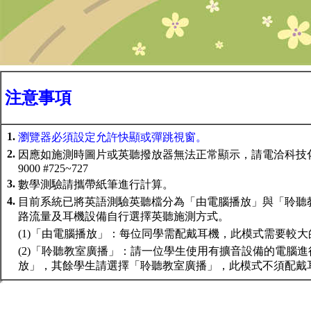
注意事項
1.
瀏覽器必須設定允許快顯或彈跳視窗。
2.
因應如施測時圖片或英聽撥放器無法正常顯示，請電洽科技化評量
9000 #725~727
3.
數學測驗請攜帶紙筆進行計算。
4.
目前系統已將英語測驗英聽檔分為「由電腦播放」與「聆聽
路流量及耳機設備自行選擇英聽施測方式。
(1)「由電腦播放」：每位同學需配戴耳機，此模式需要較
(2)「聆聽教室廣播」：請一位學生使用有擴音設備的電腦
放」，其餘學生請選擇「聆聽教室廣播」，此模式不須配戴